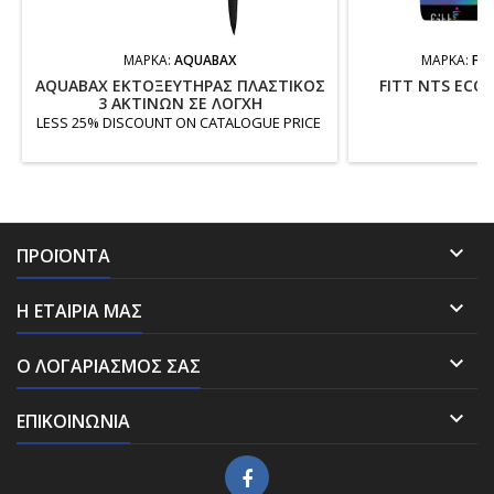
ΜΆΡΚΑ:
AQUABAX
ΜΆΡΚΑ:
FIT
AQUABAX ΕΚΤΟΞΕΥΤΗΡΑΣ ΠΛΑΣΤΙΚΟΣ
FITT NTS ECO 1
3 ΑΚΤΙΝΩΝ ΣΕ ΛΟΓΧΗ
LESS 25% DISCOUNT ON CATALOGUE PRICE

ΠΡΟΪΌΝΤΑ

Η ΕΤΑΙΡΊΑ ΜΑΣ

Ο ΛΟΓΑΡΙΑΣΜΌΣ ΣΑΣ

ΕΠΙΚΟΙΝΩΝΊΑ