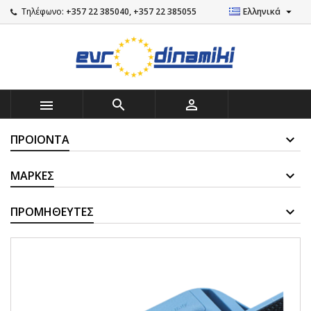

Τηλέφωνο:
+357 22 385040, +357 22 385055
Ελληνικά



ΠΡΟΙΌΝΤΑ
ΜΆΡΚΕΣ
ΠΡΟΜΗΘΕΥΤΈΣ