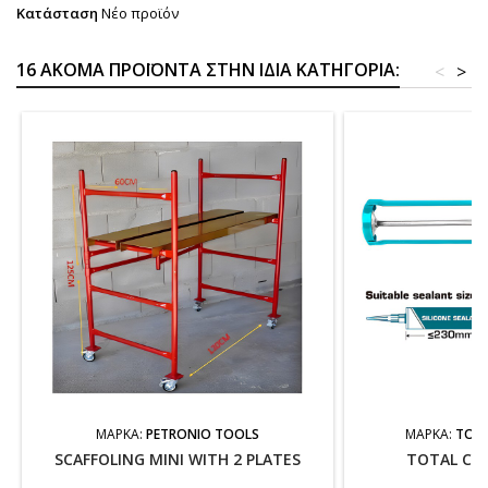
Κατάσταση
Νέο προϊόν
16 ΑΚΌΜΑ ΠΡΟΪΌΝΤΑ ΣΤΗΝ ΊΔΙΑ ΚΑΤΗΓΟΡΊΑ:
<
>
ΜΆΡΚΑ:
PETRONIO TOOLS
ΜΆΡΚΑ:
TOTA
SCAFFOLING MINI WITH 2 PLATES
TOTAL CAU