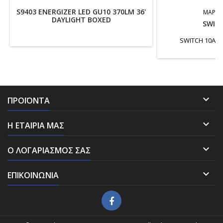
S9403 ENERGIZER LED GU10 370LM 36'
ΜΆΡΚΑ
DAYLIGHT BOXED
SWITC
SWITCH 10A 

ΠΡΟΪΌΝΤΑ

Η ΕΤΑΙΡΊΑ ΜΑΣ

Ο ΛΟΓΑΡΙΑΣΜΌΣ ΣΑΣ

ΕΠΙΚΟΙΝΩΝΊΑ