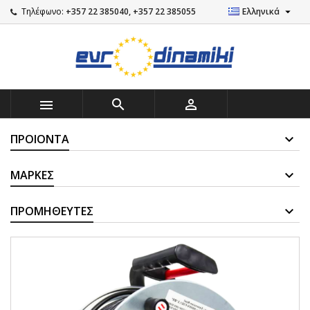

Τηλέφωνο:
+357 22 385040, +357 22 385055
Ελληνικά



ΠΡΟΙΌΝΤΑ
ΜΆΡΚΕΣ
ΠΡΟΜΗΘΕΥΤΈΣ