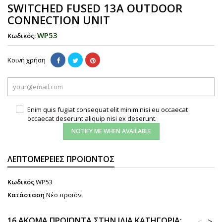
SWITCHED FUSED 13A OUTDOOR
CONNECTION UNIT
WP53
Κωδικός:
Κοινή χρήση
Enim quis fugiat consequat elit minim nisi eu occaecat
occaecat deserunt aliquip nisi ex deserunt.
NOTIFY ME WHEN AVAILABLE
ΛΕΠΤΟΜΈΡΕΙΕΣ ΠΡΟΪΌΝΤΟΣ
Κωδικός
WP53
Κατάσταση
Νέο προϊόν
16 ΑΚΌΜΑ ΠΡΟΪΌΝΤΑ ΣΤΗΝ ΊΔΙΑ ΚΑΤΗΓΟΡΊΑ:
<
>