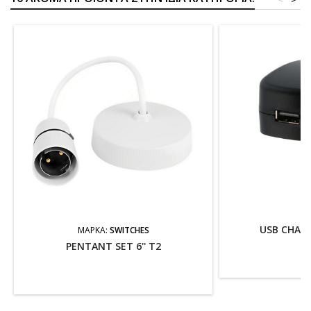
USB CHAR
ΜΆΡΚΑ:
SWITCHES
PENTANT SET 6'' T2