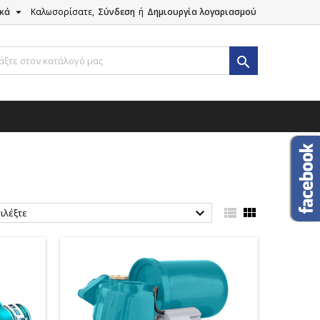

ικά
Καλωσορίσατε,
Σύνδεση
ή
Δημιουργία λογαριασμού




ιλέξτε