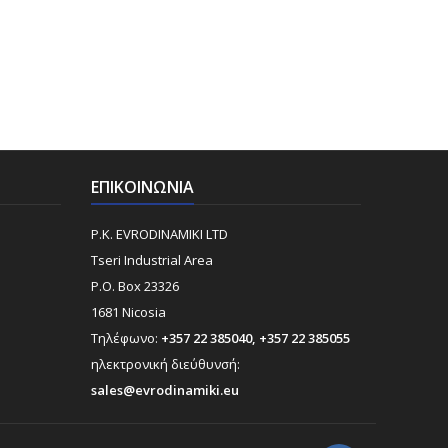
ΕΠΙΚΟΙΝΩΝΊΑ
P.K. EVRODINAMIKI LTD
Tseri Industrial Area
P.O. Box 23326
1681 Nicosia
Τηλέφωνο:
+357 22 385040, +357 22 385055
ηλεκτρονική διεύθυνσή:
sales@evrodinamiki.eu