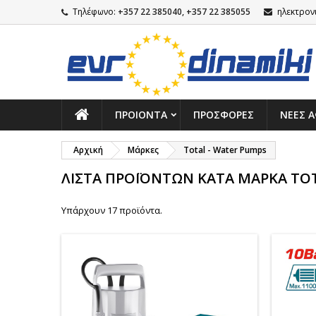
Τηλέφωνο:
+357 22 385040, +357 22 385055
ηλεκτρον
ΠΡΟΙΌΝΤΑ
ΠΡΟΣΦΟΡΈΣ
NΕΕΣ Α
Αρχική
Μάρκες
Total - Water Pumps
ΛΊΣΤΑ ΠΡΟΪΌΝΤΩΝ ΚΑΤΆ ΜΆΡΚΑ TOT
Υπάρχουν 17 προϊόντα.