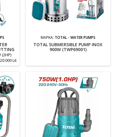
MPS
ΜΆΡΚΑ:
TOTAL - WATER PUMPS
TER
TOTAL SUBMERSIBLE PUMP INOX
UTTING
900W (TWP69001)
W (2HP)
.000 Lit
ΚΑΛΩΔΙΟ
Kg