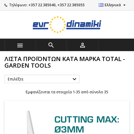

Τηλέφωνο:
+357 22 385040, +357 22 385055
Ελληνικά



ΛΊΣΤΑ ΠΡΟΪΌΝΤΩΝ ΚΑΤΆ ΜΆΡΚΑ TOTAL -
GARDEN TOOLS

Επιλέξτε
Εμφανίζονται τα στοιχεία 1-35 από σύνολο 35