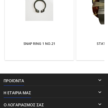
SNAP RING 1 NO.21
STATO

ΠΡΟΪΌΝΤΑ

Η ΕΤΑΙΡΊΑ ΜΑΣ

Ο ΛΟΓΑΡΙΑΣΜΌΣ ΣΑΣ