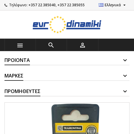

Τηλέφωνο:
+357 22 385040, +357 22 385055
Ελληνικά



ΠΡΟΙΌΝΤΑ
ΜΆΡΚΕΣ
ΠΡΟΜΗΘΕΥΤΈΣ