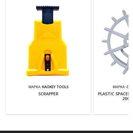
ΜΆΡΚΑ:
KAOKEY TOOLS
ΜΆΡΚΑ:
CON
SCRAPPER
PLASTIC SPACER
20CM