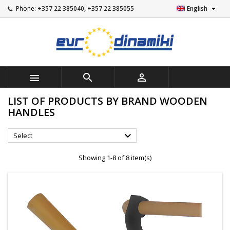

Phone:
+357 22 385040, +357 22 385055
English



LIST OF PRODUCTS BY BRAND WOODEN
HANDLES

Select
Showing 1-8 of 8 item(s)