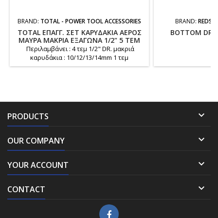
BRAND:
TOTAL - POWER TOOL ACCESSORIES
BRAND:
REDSU
TOTAL ΕΠΑΓΓ. ΣΕΤ ΚΑΡΥΔΑΚΙΑ ΑΕΡΟΣ
BOTTOM DRU
ΜΑΥΡΑ ΜΑΚΡΙΑ ΕΞΑΓΩΝΑ 1/2" 5 ΤΕΜ
(
(THKISD12052L)
Περιλαμβάνει : 4 τεμ 1/2" DR. μακριά
καρυδάκια : 10/12/13/14mm 1 τεμ
προσαρμογέας 1/2" σε 1/4" Μήκος : 78mm
Υλικό : Cr-Mo Θερμική επεξεργασία
Συσκευασμένο σε διπλό blister Βάρος : 610
gr

PRODUCTS

OUR COMPANY

YOUR ACCOUNT

CONTACT