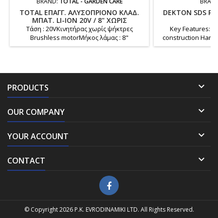
BRAND:
TOTAL - GARDEN CARE
BRAN
TOTAL ΕΠΑΓΓ. ΑΛΥΣΟΠΡΙΟΝΟ ΚΛΑΔ.
DEKTON SDS PLU
ΜΠΑΤ. LI-ION 20V / 8" ΧΩΡΙΣ
ΜΠΑTΑΡΙΑ & ΦΟΡΤΙΣΤΗ BL MOTOR
Τάση : 20VΚινητήρας χωρίς ψήκτρες
Key Features: He
Brushless motorΜήκος λάμας : 8"
construction Hard
(20cm)Ταχύτητα αλυσίδας : 11m/sΑυτόματη
durability SDS Plus
λίπανσηΠεριλαμβάνει :1 τεμ αλυσίδα
connection Suitabl
πριονιού 8"1 τεμ λάμα πριονιού 8"1 τεμ
stone, and ma
κλειδίΣυσκευασμένο σε έγχρωμο
demolition and chis
κουτίΒάρος : 1.66 Kg
and DIY use Size: 3

PRODUCTS
Use: Construction, 
appl

OUR COMPANY

YOUR ACCOUNT

CONTACT
© Copyright 2026 P.K. EVRODINAMIKI LTD. All Rights Reserved.