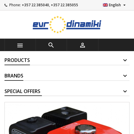

Phone:
+357 22 385040, +357 22 385055
English



PRODUCTS
BRANDS
SUPPLIERS