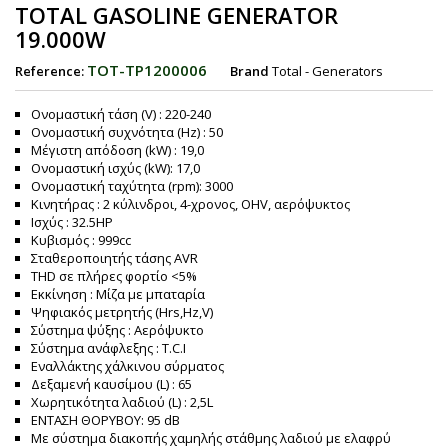
TOTAL GASOLINE GENERATOR
19.000W
TOT-TP1200006
Reference:
Brand
Total - Generators
Ονομαστική τάση (V) : 220-240
Ονομαστική συχνότητα (Hz) : 50
Μέγιστη απόδοση (kW) : 19,0
Ονομαστική ισχύς (kW): 17,0
Ονομαστική ταχύτητα (rpm): 3000
Κινητήρας : 2 κύλινδροι, 4-χρονος, OHV, αερόψυκτος
Ισχύς : 32.5HP
Κυβισμός : 999cc
Σταθεροποιητής τάσης AVR
THD σε πλήρες φορτίο <5%
Εκκίνηση : Μίζα με μπαταρία
Ψηφιακός μετρητής (Hrs,Hz,V)
Σύστημα ψύξης : Αερόψυκτο
Σύστημα ανάφλεξης : T.C.I
Εναλλάκτης χάλκινου σύρματος
Δεξαμενή καυσίμου (L) : 65
Χωρητικότητα λαδιού (L) : 2,5L
ΕΝΤΑΣΗ ΘΟΡΥΒΟΥ: 95 dB
Με σύστημα διακοπής χαμηλής στάθμης λαδιού με ελαφρύ