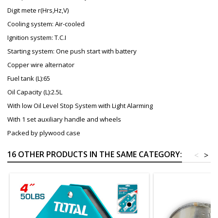
Digit mete r(Hrs,Hz,V)
Cooling system: Air-cooled
Ignition system: T.C.I
Starting system: One push start with battery
Copper wire alternator
Fuel tank (L):65
Oil Capacity (L):2.5L
With low Oil Level Stop System with Light Alarming
With 1 set auxiliary handle and wheels
Packed by plywood case
16 OTHER PRODUCTS IN THE SAME CATEGORY:
<
>