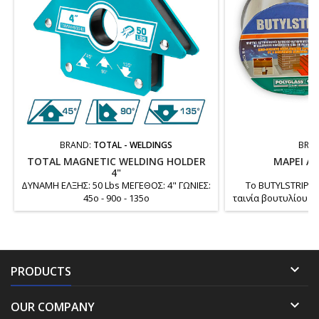
BRAND:
TOTAL - WELDINGS
BRA
TOTAL MAGNETIC WELDING HOLDER
MAPEI AD
4"
ΔΥΝΑΜΗ ΕΛΞΗΣ: 50 Lbs ΜΕΓΕΘΟΣ: 4" ΓΩΝΙΕΣ:
To BUTYLSTRIP ε
45ο - 90ο - 135ο
ταινία βουτυλίου 
φύλλο αλουμιν
μεμβράνη π
Συμπληρωματικό στο
Lap για ερμητ
συνδέσεων σε:

PRODUCTS
φεγγίτες, καμινάδ
Επίσης σφραγίζει 
όπως γυαλί, χάλυβα

OUR COMPANY