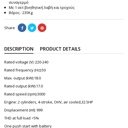
συναγερμό
Με 1 σετ βοηθητική λαβή και τροχούς
Βάρος : 235Kg
Share
DESCRIPTION
PRODUCT DETAILS
Rated voltage (V) :220-240
Rated frequency (Hz):50
Max. output (kW):18.0
Rated output (kW):17.0
Rated speed (rpm):3000
Engine: 2 cylinders, 4-stroke, OHV, air cooled,32.5HP
Displacement (ml): 999
THD at full load <5%
One push start with battery