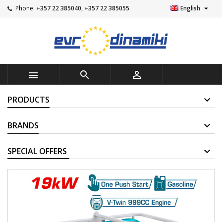

Phone:
+357 22 385040, +357 22 385055
English



PRODUCTS
BRANDS
SUPPLIERS