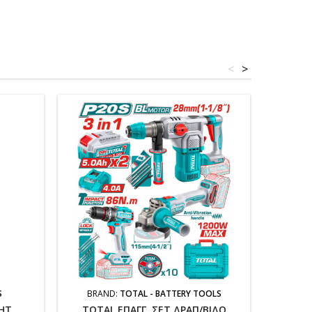
<
>
New
S
BRAND:
TOTAL - BATTERY TOOLS
BR
GHT
TOTAL ΕΠΑΓΓ. ΣΕΤ ΔΡΑΠ/ΒΙΔΟ
TO