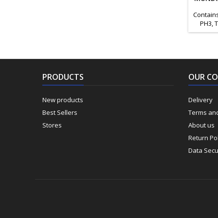
Contains
PH3, T
PRODUCTS
OUR C
New products
Delivery
Best Sellers
Terms and
Stores
About us
Return Pol
Data Secu