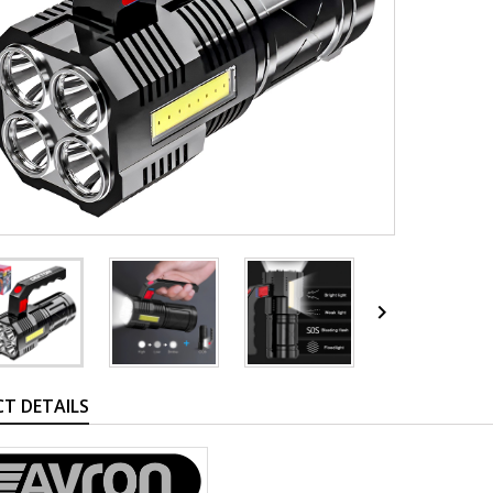

T DETAILS