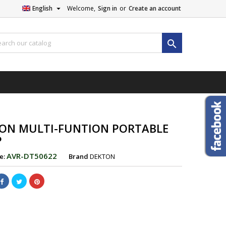

English
Welcome,
Sign in
or
Create an account

ON MULTI-FUNTION PORTABLE
P
AVR-DT50622
e:
Brand
DEKTON