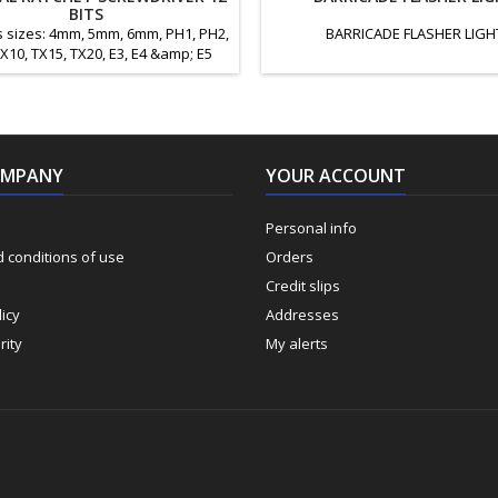
BITS
 sizes: 4mm, 5mm, 6mm, PH1, PH2,
BARRICADE FLASHER LIGH
X10, TX15, TX20, E3, E4 &amp; E5
OMPANY
YOUR ACCOUNT
Personal info
 conditions of use
Orders
Credit slips
icy
Addresses
rity
My alerts