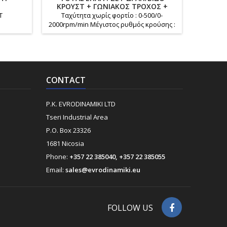
ΚΡΟΥΣΤ + ΓΩΝΙΑΚΟΣ ΤΡΟΧΟΣ +
ΑΝΥ
ΠΝΕΥΜΑΤΙΚΟ ΠΙΣΤ ΜΠΑΤ LI-ION 20V
T
Ταχύτητα χωρίς φορτίο : 0-500/0-
Χαρακτη
(TOSLI251195E)
2000rpm/min Μέγιστος ρυθμός κρούσης :
Μήκος: 
30000bpm Μέγιστη ροπή : 86Nm
από po
Μεταλλικό τσοκ Χωρητικότητα τσοκ :
Protec
13mm Ρυθμίσεις ροπής : 22+1+1 Μηχανικό
αν
κιβώτιο 2 ταχυτήτων Λειτουργία
κλειδώματος άξονα Ενσωματωμένο φως
CONTACT
εργασίας LED Γωνιακός τροχός
(TAGLI212025E) : Κινητήρας χωρίς ψήκτρες
Brushless Motor Τάση : 20V Μέγιστη ισχύς
P.K. EVRODINAMIKI LTD
:...
Tseri Industrial Area
P.O. Box 23326
1681 Nicosia
Phone:
+357 22 385040, +357 22 385055
Email:
sales@evrodinamiki.eu
FOLLOW US