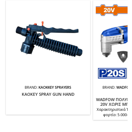
BRAND:
KAOKKEY SPRAYERS
BRAND:
WADFOW 
SA
KAOKEY SPRAY GUN HAND
WADFOW ΠΟΛΥΕΡΓ
20V ΧΩΡΙΣ ΜΠΑ
(WM
Χαρακτηριστικά Τάσ
φορτίο: 5.000–2
ταλάντωσης: 3,2°
Περιλαμβάνει: 1 τ
τεμ κλειδί Άλεν 1 