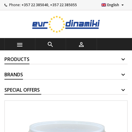

Phone:
+357 22 385040, +357 22 385055
English



PRODUCTS
BRANDS
SUPPLIERS