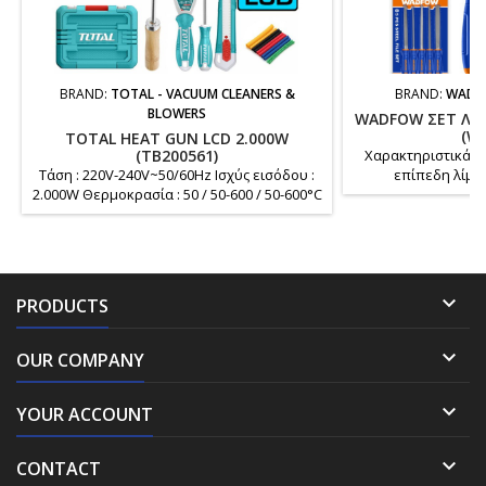
BRAND:
TOTAL - VACUUM CLEANERS &
BRAND:
WADF
BLOWERS
WADFOW ΣΕΤ ΛΙΜ
(WS
TOTAL HEAT GUN LCD 2.000W
(TB200561)
Χαρακτηριστικά Μή
Τάση : 220V-240V~50/60Hz Ισχύς εισόδου :
επίπεδη λίμα
2.000W Θερμοκρασία : 50 / 50-600 / 50-600°C
ημιστρόγγυλη α
Ροή αέρα : 450 / 300 / 450 L/min
στρογγυλή ατσάλιν
Ρυθμιζόμενη θερμοκρασία με οθόνη LCD
ατσάλινη λίμα 1 τ
για ακριβή έλεγχο Μήκος καλωδίου : 2m
λίμα Υλικό: χάλυβ
Περιλαμβάνει : 1 τεμ ακροφύσιο μείωσης 1
διπλή κυψέ
τεμ ακροφύσιο ανακλαστήρα 1 τεμ επίπεδο

PRODUCTS
ακροφύσιο 1 τεμ ξύστρα 1 τεμ μαχαίρι με
κουμπωτή λεπίδα (THT511805) 1 τεμ
σπάτουλα...

OUR COMPANY

YOUR ACCOUNT

CONTACT