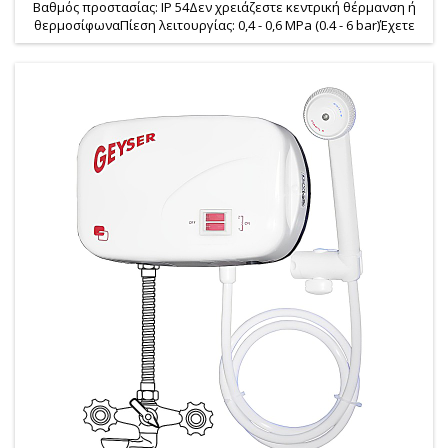
Βαθμός προστασίας: IP 54Δεν χρειάζεστε κεντρική θέρμανση ή
θερμοσίφωναΠίεση λειτουργίας: 0,4 - 0,6 MPa (0.4 - 6 bar)Έχετε
άμεσα ακριβώς όσο ζεστό νερό χρειάζεστεΑκριβής ρύθμισή
θερμοκρασίας και πίεσης νερούΧωρίς απώλειες νερού ή
ενέργειαςΌμορφος σχεδιασμός για την κουζίνα, το μπάνιο, το
εξοχικόΤο κύκλωμα θέρμανσης νερού είναι κατασκευασμένο
εγκεκριμένα...