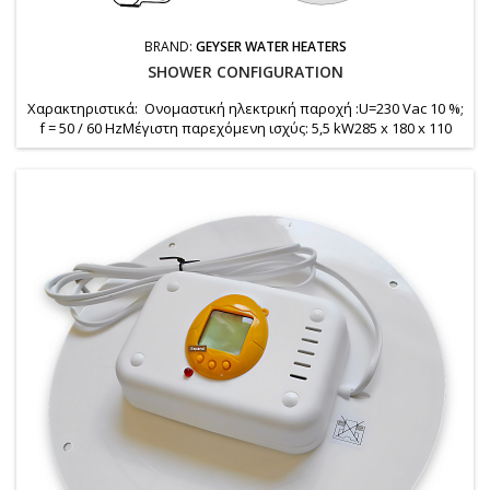
BRAND:
GEYSER WATER HEATERS
SHOWER CONFIGURATION
Χαρακτηριστικά: Ονομαστική ηλεκτρική παροχή :U=230 Vac 10 %;
f = 50 / 60 HzΜέγιστη παρεχόμενη ισχύς: 5,5 kW285 x 180 x 110
mm Υγειονομική προστασία: Το κύκλωμα θέρμανσης του νερού
είναι κατασκευασμένο από εγκεκριμένα εξαρτήματα υγιεινής
(δεν είναι διαβρωτικό και χωρίς τοξικά συστατικά) Βαθμός
προστασίας: IP54 Προστασία από την υγρασία: IPX4 (κατά...