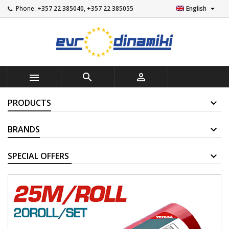

Phone:
+357 22 385040, +357 22 385055
English



PRODUCTS
BRANDS
SUPPLIERS