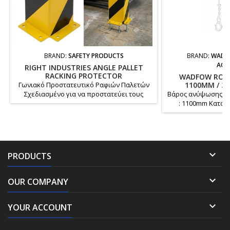
BRAND:
SAFETY PRODUCTS
BRAND:
WADF
ACC
RIGHT INDUSTRIES ANGLE PALLET
RACKING PROTECTOR
WADFOW ROTA
Γωνιακό Προστατευτικό Ραφιών Παλετών
1100MM / 30
Σχεδιασμένο για να προστατεύει τους
Βάρος ανύψωσης : 
ευάλωτους ορθοστάτες ραφιών παλετών,
: 1100mm Κατάλ
τα ακραία πλαίσια (end frames) και τα
WETH1A02 Συσκε
δομικά στοιχεία από δυνητικά επικίνδυνες
κουτί Β
ζημιές που προκαλούνται από
περονοφόρα (κλαρκ), καρότσια και άλλο
εξοπλισμό αποθήκης Κατασκευασμένο από

PRODUCTS
ισχυρό χάλυβα (ατσάλι) για ανθεκτικότητα
Ηλεκτροστατική βαφή...

OUR COMPANY

YOUR ACCOUNT