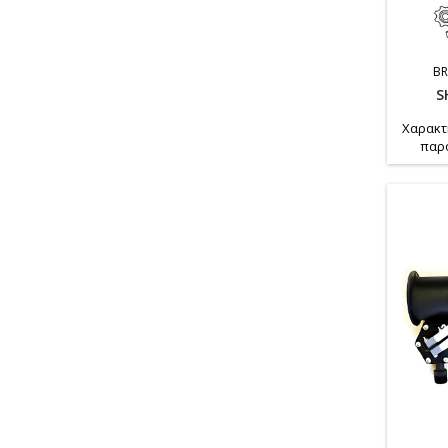
B
S
Χαρακτ
παρο
HzΜέγισ
x 180 
Το κύκ
κατα
εξ
διαβρω
Βαθμός 