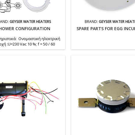
RAND:
GEYSER WATER HEATERS
BRAND:
GEYSER WATER HEAT
HOWER CONFIGURATION
SPARE PARTS FOR EGG INC
ηριστικά: Ονομαστική ηλεκτρική
χή :U=230 Vac 10 %; f = 50 / 60
τη παρεχόμενη ισχύς: 5,5 kW285
x 110 mm Υγειονομική προστασία:
λωμα θέρμανσης του νερού είναι
σκευασμένο από εγκεκριμένα
αρτήματα υγιεινής (δεν είναι
τικό και χωρίς τοξικά συστατικά)
προστασίας: IP54 Προστασία από
την υγρασία: IPX4 (κατά...