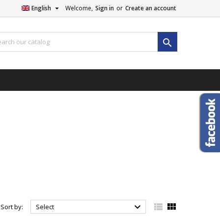

English
Welcome,
Sign in
or
Create an account




Sort by:
Select