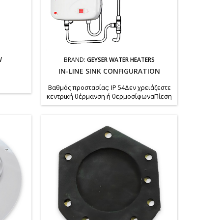
W
BRAND:
GEYSER WATER HEATERS
IN-LINE SINK CONFIGURATION
Βαθμός προστασίας: IP 54Δεν χρειάζεστε
κεντρική θέρμανση ή θερμοσίφωναΠίεση
λειτουργίας: 0,4 - 0,6 MPa (0.4 - 6 bar)Έχετε
άμεσα ακριβώς όσο ζεστό νερό
χρειάζεστεΑκριβής ρύθμισή
θερμοκρασίας και πίεσης νερούΧωρίς
απώλειες νερού ή ενέργειαςΌμορφος
σχεδιασμός για την κουζίνα, το μπάνιο, το
εξοχικόΤο κύκλωμα θέρμανσης νερού
είναι κατασκευασμένο εγκεκριμένα...