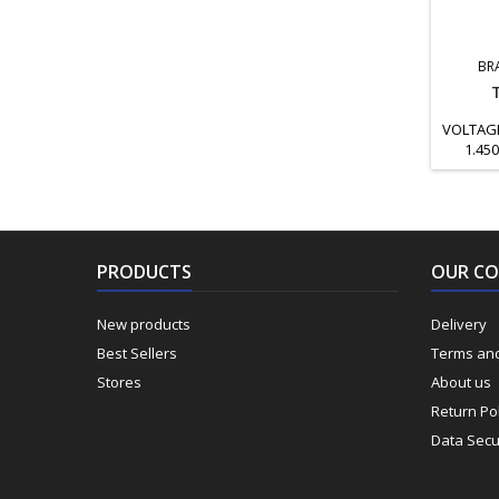
BR
VOLTAGE
1.45
CUTTING
250mm
BLADE SI
PRODUCTS
OUR C
New products
Delivery
Best Sellers
Terms and
Stores
About us
Return Pol
Data Secu