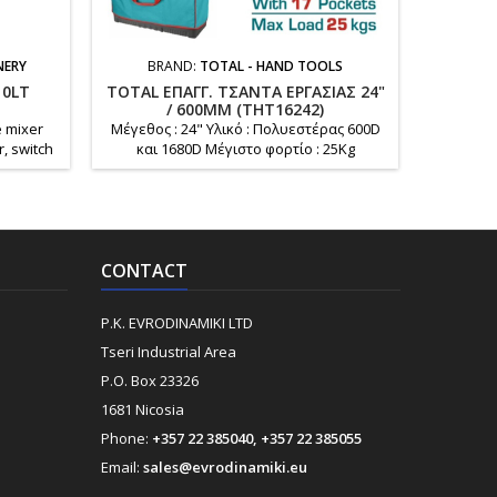
NERY
BRAND:
TOTAL - HAND TOOLS
BR
10LT
TOTAL ΕΠΑΓΓ. ΤΣΑΝΤΑ ΕΡΓΑΣΙΑΣ 24"
TOTAL 2
/ 600MM (THT16242)
e mixer
Μέγεθος : 24" Υλικό : Πολυεστέρας 600D
22 Pcs sn
, switch
και 1680D Μέγιστο φορτίο : 25Κg
1 pcs 
or quick
Διαστάσεις : 60x23x35cm Άκαμπτο πλαίσιο
snap-of
για εύκολο άνοιγμα και πρόσβαση
blade 1
Ενισχυμένη πλαστική βάση για
push 
ανθεκτικότητα Εσωτερικές τσέπες για
επιπλέον χωρητικότητα αποθήκευσης
CONTACT
Περιλαμβάνεται ρυθμιζόμενος ιμάντας
ώμου Συσκευασμένο σε χάρτινη κάρτα
Βάρος : 2.2 Kg
P.K. EVRODINAMIKI LTD
Tseri Industrial Area
P.O. Box 23326
1681 Nicosia
Phone:
+357 22 385040, +357 22 385055
Email:
sales@evrodinamiki.eu