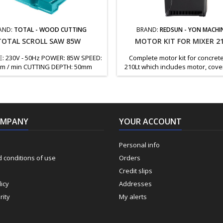
AND:
TOTAL - WOOD CUTTING
BRAND:
REDSUN - YON MACHI
TOTAL SCROLL SAW 85W
MOTOR KIT FOR MIXER 2
: 230V - 50Hz POWER: 85W SPEED:
Complete motor kit for concret
0m / min CUTTING DEPTH: 50mm
210Lt which includes motor, cover
 WIDTH: 410mm TABLE SIZE: 375 X
and full wiring. This kit allows f
 TABLE TILTING RANGE: 0 - 45ow
bolt-on installation
ZE: 133 X 2.6 X 0.25mm WEIGHT: 11
Kg
OMPANY
YOUR ACCOUNT
Personal info
 conditions of use
Orders
Credit slips
icy
Addresses
rity
My alerts