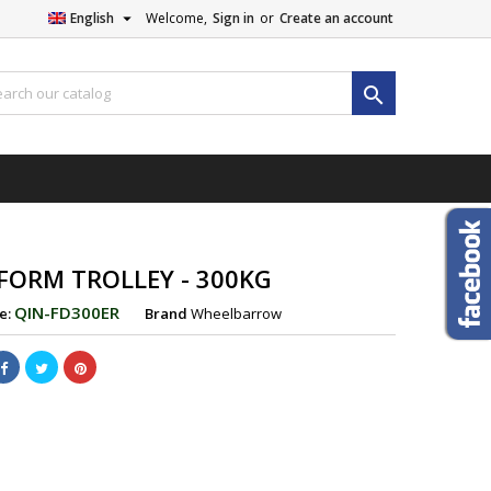

English
Welcome,
Sign in
or
Create an account

FORM TROLLEY - 300KG
QIN-FD300ER
e:
Brand
Wheelbarrow